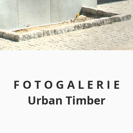
F O T O G A L E R I E
Urban Timber